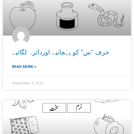
حرف “س” کو پہچانیے اوردائرہ لگائیے
READ MORE »
September 3, 2021