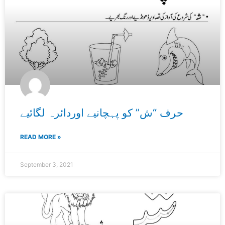
حرف “ش” کو پہچانیے اوردائرہ لگائیے
READ MORE »
September 3, 2021