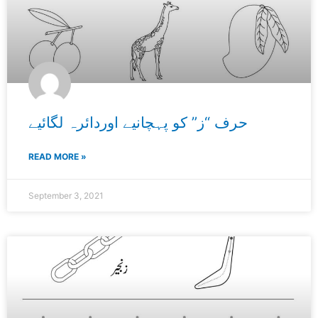
حرف “ز” کو پہچانیے اوردائرہ لگائیے
READ MORE »
September 3, 2021