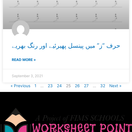
حرف “ز” میں پینسل پھیرئیے اور رنگ بھریے
READ MORE »
September 3, 2021
« Previous
1
…
23
24
25
26
27
…
32
Next »