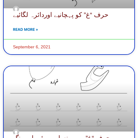
حرف “غ” کو پہچانیے اوردائرہ لگائیے
READ MORE »
September 6, 2021
حرف “غ” میں پینسل پھیرئیے اور رنگ