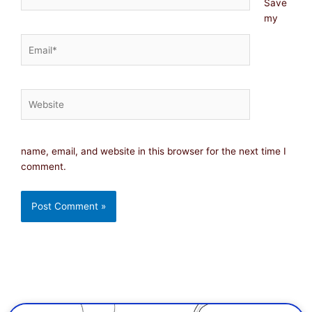
Save
my
Email*
Website
name, email, and website in this browser for the next time I
comment.
Page
Page
Page
Page
Page
Page
Page
Page
Page
Page
Page
Page
Page
Page
Page
Page
Pa
Pa
P