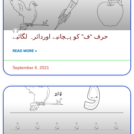
حرف “ف” کو پہچانیے اوردائرہ لگائیے
READ MORE »
September 6, 2021