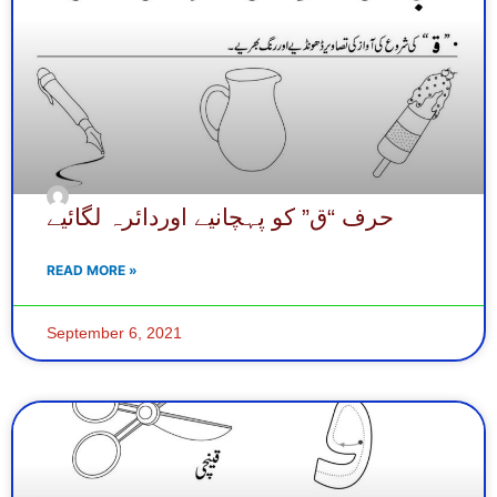
حرف “ق” کو پہچانیے اوردائرہ لگائیے
READ MORE »
September 6, 2021